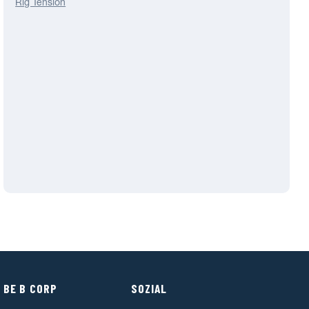
Rig Tension
 BE B CORP
SOZIAL