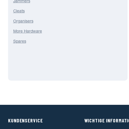
Jammers
Cleats
Organisers
More Hardware
Spares
KUNDENSERVICE
WICHTIGE INFORMAT