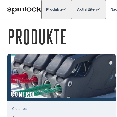
Produkte
Aktivitäten
Nac
Deutsch
English
Español
França
GEBIETSSCHEMA:
PRODUKTE
CONTROL
Clutches