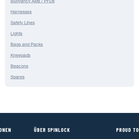
Buoyancy Aids / PFDs
Harnesses
Safety Lines
Lights
Bags and Packs
Kneepads
Beacons
Spares
IONEN
ÜBER SPINLOCK
PROUD TO