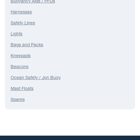
Buoyancy Aids / PFDs
Harnesses
Safety Lines
Lights
Bags and Packs
Kneepads
Beacons
Ocean Safety / Jon Buoy
Mast Floats
Spares