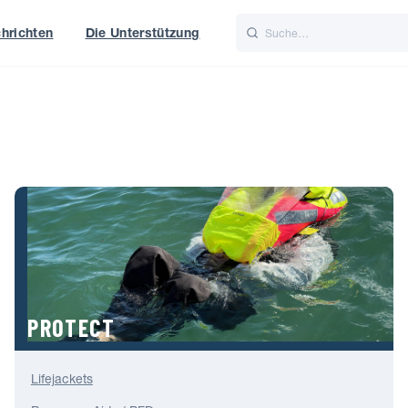
hrichten
Die Unterstützung
is
Italiano
Nederlands
t of World
UK
PROTECT
Lifejackets