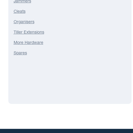
Jammers
Cleats
Organisers
Tiller Extensions
More Hardware
Spares