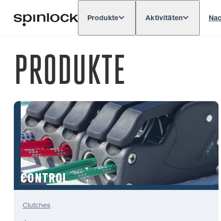
Produkte
Aktivitäten
Nac
Deutsch
English
Español
França
GEBIETSSCHEMA:
PRODUKTE
Europe
North & South America
Res
ORT:
CONTROL
Clutches