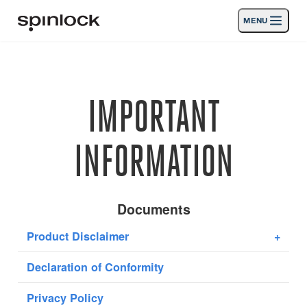
MENU
LIEU:
Des produits
Deutsch
English
Español
Français
Italiano
Nederlands
Activités
IMPORTANT
Nouvelles
INFORMATION
Soutien
SPORT & LEISURE
INDUSTRIAL
Documents
INDUSTRIAL · FRANÇAIS
Product Disclaimer
+
Declaration of Conformity
Chercher
Concessionnaires
Corbeille
Privacy Policy